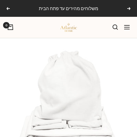
Ski
משלוחים מהירים עד פתח הבית
הקודם
הבא
t
conten
אטלנטיק
0
ניווט
הום