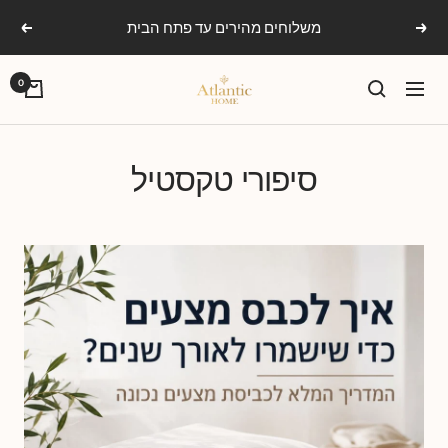
Ski
קיץ באטלנטיק: עד 30% הנחה
הקודם
הבא
t
conten
אטלנטיק
0
ניווט
הום
סיפורי טקסטיל