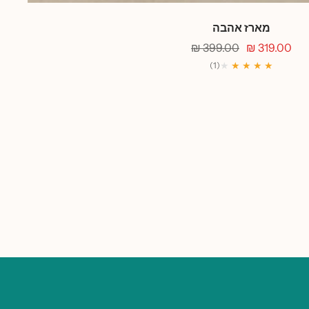
מארז אהבה
מחיר
מחיר
399.00 ₪
319.00 ₪
מבצע
רגיל
★
★ ★ ★ ★
(1)