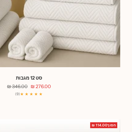
סט 12 מגבות
מחיר
מחיר
346.00 ₪
276.00 ₪
מבצע
רגיל
★ ★ ★ ★ ★
(9)
חסוך114.00 ₪