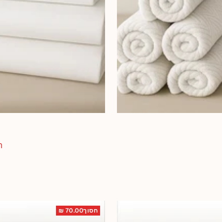
מ
הח
מ
חסוך70.00 ₪