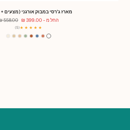
מארז ג'רסי במבוק אורגני (מצעים + 
מחיר
מחיר
החל מ - 399.00 ₪
558.00 ₪
מבצע
רגיל
★ ★ ★ ★ ★
(5)
לבן
אפרסק
כחול
חמרה
ירוק
ורוד
חול
אפור
גלים
סלדין
קורל
שנהב