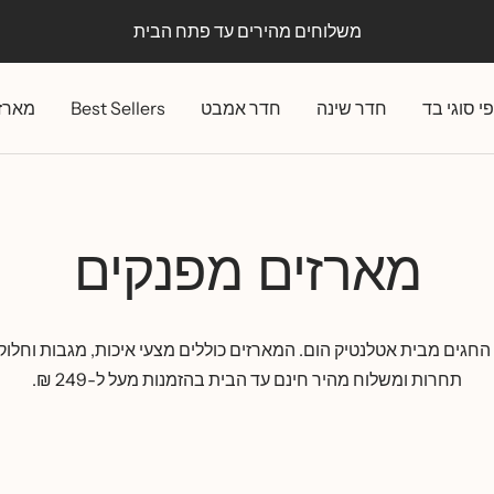
קיץ באטלנטיק: עד 30% הנחה
י סוגי בד
חדר שינה
חדר אמבט
Best Sellers
מארז
מארזים מפנקים
 החגים מבית אטלנטיק הום. המארזים כוללים מצעי איכות, מגבות וחלוק
תחרות ומשלוח מהיר חינם עד הבית בהזמנות מעל ל-249 ₪.