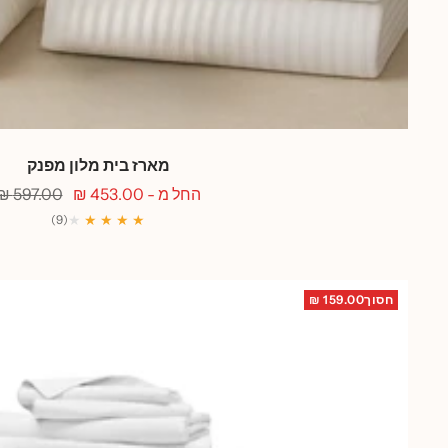
מארז בית מלון מפנק
מחיר
מחיר
החל מ - 453.00 ₪
597.00 ₪
מבצע
רגיל
★
★ ★ ★ ★
(9)
חסוך159.00 ₪