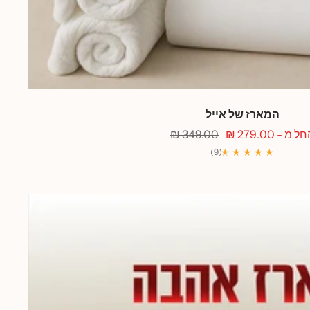
המארז של אייל
חיר
מחיר
ל מ - 279.00 ₪
349.00 ₪
בצע
רגיל
★
★
★ ★ ★ ★
(9)