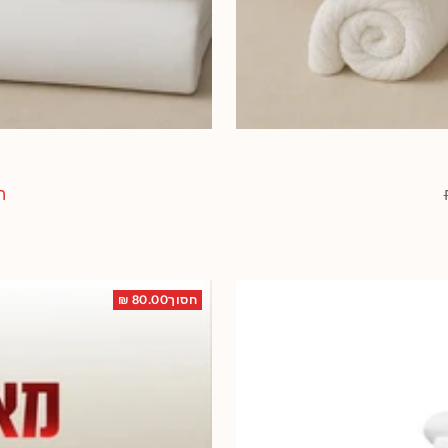
מ
הח
מ
חסוך80.00 ₪