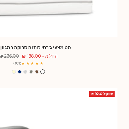
סט מצעי ג'רסי כותנה סרוקה במגוון
מחיר
מחיר
החל מ - 188.00 ₪
236.00 ₪
מבצע
רגיל
★ ★ ★ ★ ★
(101)
לבן
קפה
אפור
אפור
כחול
שמנת
בטון
בהיר
מרין
חסוך92.00 ₪