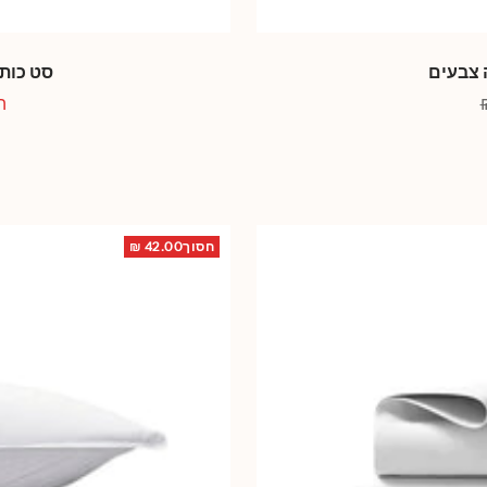
 צבעים
סט כותנ
מ
הח
מ
חסוך42.00 ₪