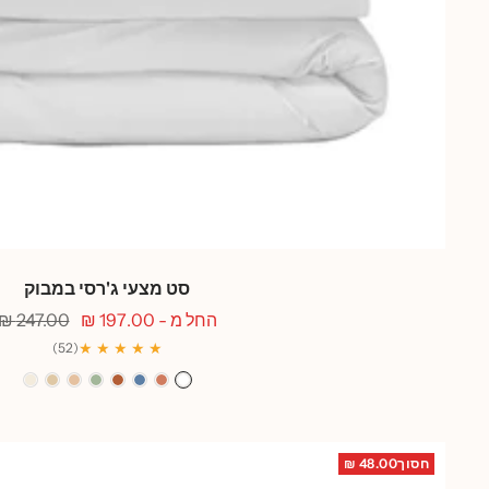
סט מצעי ג'רסי במבוק
מחיר
מחיר
החל מ - 197.00 ₪
247.00 ₪
מבצע
רגיל
★ ★ ★ ★ ★
(52)
לבן
אפרסק
כחול
חמרה
ירוק
ורוד
חול
אפור
גלים
סלדין
קורל
שנהב
חסוך48.00 ₪