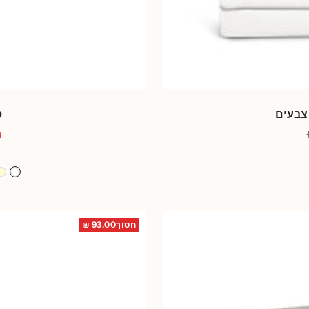
 צבעים
ס
מ
ה
מ
לבן
ש
חסוך93.00 ₪