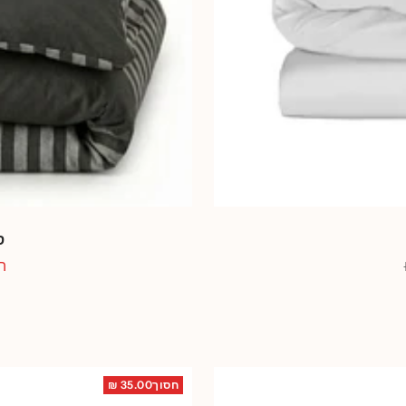
ס
מ
הח
מ
חסוך35.00 ₪