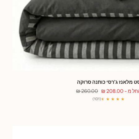
ט מלאנז ג'רסי כותנה סרוקה
חיר
מחיר
ל מ - 208.00 ₪
260.00 ₪
בצע
רגיל
★
★
★ ★ ★ ★
(101)