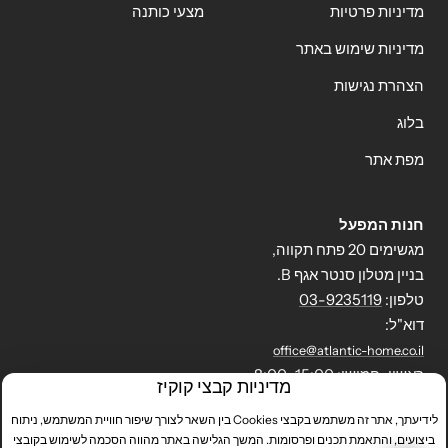
מדיניות פרטיות
מצעי כותנה
מדיניות שימוש באתר
הצהרת נגישות
בלוג
מפת אתר
חנות המפעל
מגשימים 20 פתח תקווה,
בניין מטלון סנטר אגף B.
טלפון:
03-9235119
דוא"ל:
office@atlantic-home.co.il
ראשון-חמישי: 8:00-15:00
מדיניות קבצי קוקיז
לידיעתך, אתר זה משתמש בקבצי Cookies בין השאר לצורך שיפור חוויית המשתמש, ניתוח
ביצועים, והתאמת תכנים ופרסומות. המשך הגלישה באתר מהווה הסכמה לשימוש בקובצי