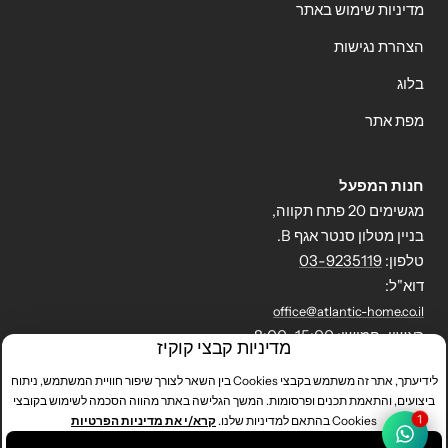
מדיניות שימוש באתר
הצהרת נגישות
בלוג
מפת אתר
חנות המפעל
מגשימים 20 פתח תקווה,
בניין מטלון סנטר אגף B.
טלפון:
03-9235119
דוא"ל:
office@atlantic-home.co.il
ראשון-חמישי: 8:00-15:00
מדיניות קבצי קוקיז
לידיעתך, אתר זה משתמש בקבצי Cookies בין השאר לצורך שיפור חוויית המשתמש, ניתוח
ביצועים, והתאמת תכנים ופרסומות. המשך הגלישה באתר מהווה הסכמה לשימוש בקובצי
אטלנטיק הום
Powered by Shopify
1
Cookies בהתאם למדיניות שלנו.
קרא/י את מדיניות הפרטיות