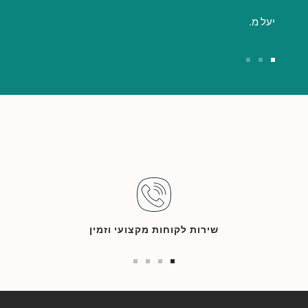
יעל מ.
Go
Go
Go
to
to
to
slide
slide
slide
3
2
1
שירות לקוחות מקצועי וזמין
Go
Go
Go
Go
to
to
to
to
slide
slide
slide
slide