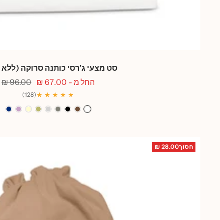
סט מצעי ג'רסי כותנה סרוקה (ללא 
מחיר
מחיר
החל מ - 67.00 ₪
96.00 ₪
מבצע
רגיל
★ ★ ★ ★ ★
(128)
לבן
קפה
שחור
אפור
אפור
ירוק
שמנת
סגול
כחו
בטון
בהיר
זית
לילך
מרי
חסוך28.00 ₪