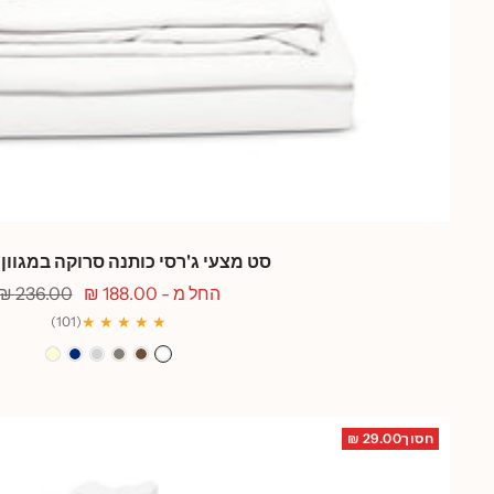
סט מצעי ג'רסי כותנה סרוקה במגוון
מחיר
מחיר
החל מ - 188.00 ₪
236.00 ₪
מבצע
רגיל
★ ★ ★ ★ ★
(101)
לבן
קפה
אפור
אפור
כחול
שמנת
בטון
בהיר
מרין
חסוך29.00 ₪