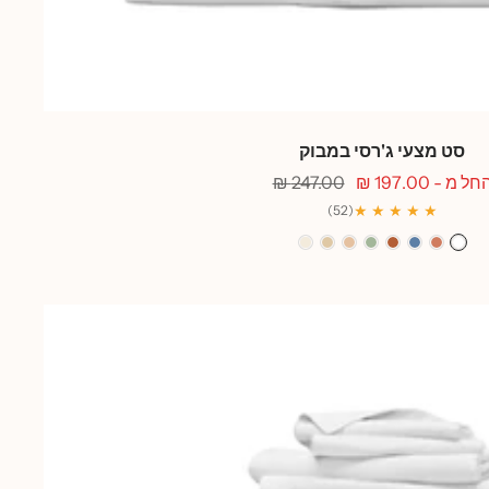
סט מצעי ג'רסי במבוק
חיר
מחיר
חל מ - 197.00 ₪
247.00 ₪
בצע
רגיל
★ ★ ★ ★ ★
(52)
לבן
אפרסק
כחול
חמרה
ירוק
ורוד
חול
אפור
גלים
סלדין
קורל
שנהב