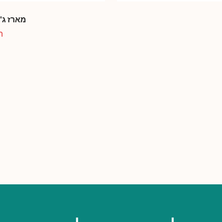
מארז ג'
מ
הח
מ