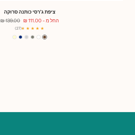
ציפת ג'רסי כותנה סרוקה
מחיר
מחיר
החל מ - 111.00 ₪
139.00 ₪
מבצע
רגיל
★
★
★ ★ ★ ★
(27)
קפה
לבן
אפור
אפור
כחול
שמנת
בטון
בהיר
מרין