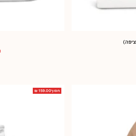
ציפה)
מ
ה
מ
ל
ן
חסוך159.00 ₪