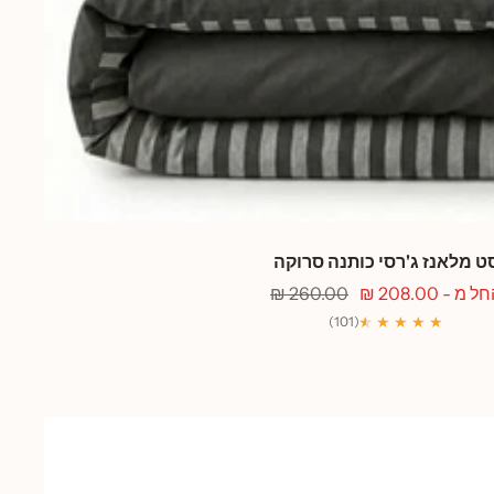
ט מלאנז ג'רסי כותנה סרוקה
חיר
מחיר
ל מ - 208.00 ₪
260.00 ₪
בצע
רגיל
★
★
★ ★ ★ ★
(101)