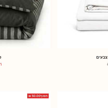
 צבעים
ס
מ
הח
מ
חסוך50.00 ₪