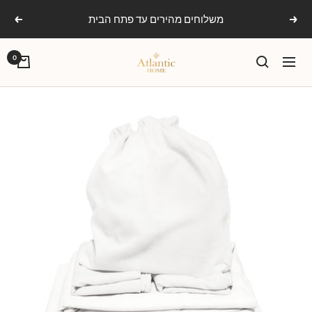
Ski
משלוחים מהירים עד פתח הבית
הקודם
הבא
t
conten
אטלנטיק
0
ניווט
הום