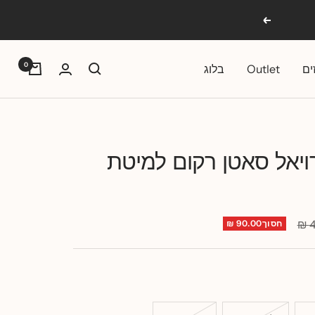
הבא
0
ים
Outlet
בלוג
ויאל סאטן רקום למיטת
4
חסוך90.00 ₪