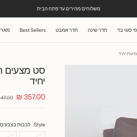
משלוחים מהירים עד פתח הבית
י סוגי בד
חדר שינה
חדר אמבט
Best Sellers
מארז
מיטת יחיד
סט מצעים ר
יחיד
מחיר
357.00 ₪
מחיר
47.00 ₪
רגיל
מבצע
Style:
לבבות בצבעים