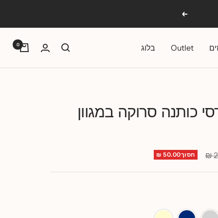
הבא
0
ים
Outlet
בלוג
סי כותנה סרוקה במגוון
2
חסוך50.00 ₪
פור
כחול
שמנת