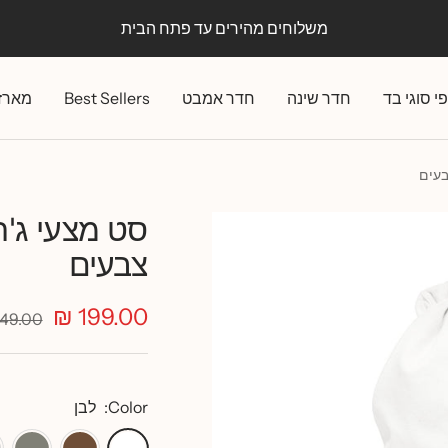
משלוחים מהירים עד פתח הבית
י סוגי בד
חדר שינה
חדר אמבט
Best Sellers
מארז
בעים
סט מצעי ג'ר
צבעים
מחיר
199.00 ₪
מחיר
49.00 ₪
רגיל
מבצע
Color:
לבן
לבן
קפה
אפור
א