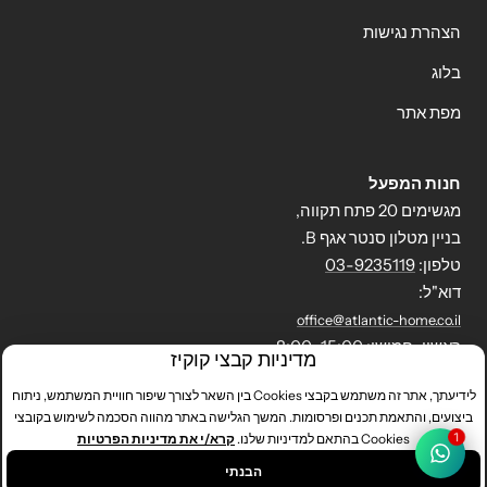
הצהרת נגישות
בלוג
מפת אתר
חנות המפעל
מגשימים 20 פתח תקווה,
בניין מטלון סנטר אגף B.
טלפון:
03-9235119
דוא"ל:
office@atlantic-home.co.il
ראשון-חמישי: 8:00-15:00
מדיניות קבצי קוקיז
לידיעתך, אתר זה משתמש בקבצי Cookies בין השאר לצורך שיפור חוויית המשתמש, ניתוח
ביצועים, והתאמת תכנים ופרסומות. המשך הגלישה באתר מהווה הסכמה לשימוש בקובצי
אטלנטיק הום
Powered by Shopify
Cookies בהתאם למדיניות שלנו.
קרא/י את מדיניות הפרטיות
1
הבנתי