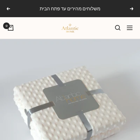
Ski
משלוחים מהירים עד פתח הבית
הקודם
הבא
t
conten
אטלנטיק
0
ניווט
הום