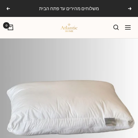
Ski
משלוחים מהירים עד פתח הבית
הקודם
הבא
t
conten
אטלנטיק
0
ניווט
הום