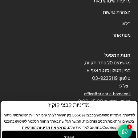
מדיניות שימוש באתר
הצהרת נגישות
בלוג
מפת אתר
חנות המפעל
מגשימים 20 פתח תקווה,
בניין מטלון סנטר אגף B.
טלפון:
03-9235119
דוא"ל:
office@atlantic-home.co.il
ראשון-חמישי: 8:00-15:00
מדיניות קבצי קוקיז
לידיעתך, אתר זה משתמש בקבצי Cookies בין השאר לצורך שיפור חוויית המשתמש, ניתוח
ביצועים, והתאמת תכנים ופרסומות. המשך הגלישה באתר מהווה הסכמה לשימוש בקובצי
אטלנטיק הום
Powered by Shopify
Cookies בהתאם למדיניות שלנו.
קרא/י את מדיניות הפרטיות
הבנתי