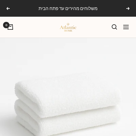
Ski
משלוחים מהירים עד פתח הבית
הקודם
הבא
t
conten
אטלנטיק
0
ניווט
הום