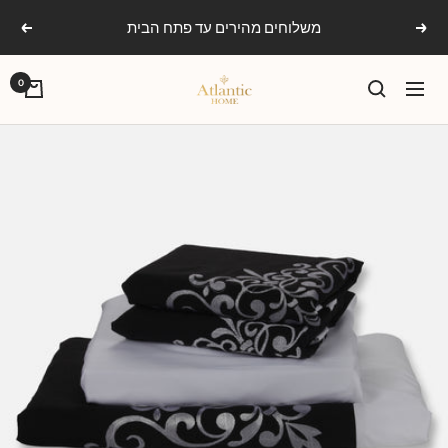
Ski
משלוחים מהירים עד פתח הבית
הקודם
הבא
t
conten
אטלנטיק
0
ניווט
הום