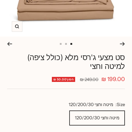
זום
Go
Go
Go
to
to
to
סט מצעי ג'רסי מלא (כולל ציפה)
slide
slide
slide
למיטה וחצי
3
2
1
מחיר
199.00 ₪
מחיר
249.00 ₪
חסוך50.00 ₪
רגיל
מבצע
Size:
מיטה וחצי 120/200/30
מיטה וחצי 120/200/30