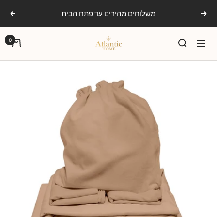
Ski
משלוחים מהירים עד פתח הבית
הקודם
הבא
t
conten
אטלנטיק
0
ניווט
הום