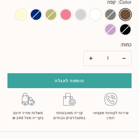
Color:
קפה
קפה
אפור
לבן
אפור
ורוד
ירוק
כחול
שמנת
בטון
בהיר
מסטיק
זית
מרין
שחור
סגול
לילך
כמות:
הורד
הוסף
כמות
כמות
הוספה לעגלה
שירות לקוחות מקצועי
קנייה מאובטחת
משלוח מהיר חינם
וזמין
בסטנדרטים גבוהים
בקנייה מעל 249 ₪