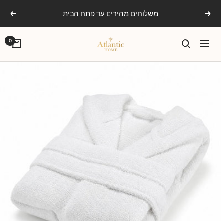
Ski
משלוחים מהירים עד פתח הבית
הקודם
הבא
t
conten
אטלנטיק
0
ניווט
הום