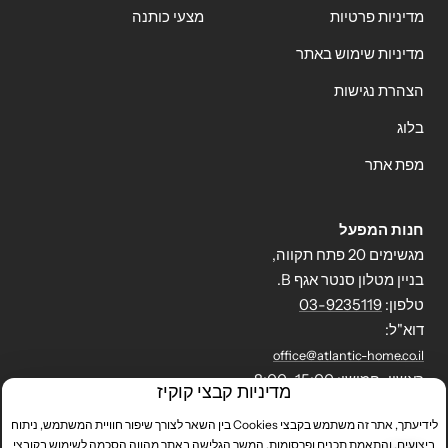
מדיניות פרטיות
מצעי כותנה
מדיניות שימוש באתר
הצהרת נגישות
בלוג
מפת אתר
חנות המפעל
מגשימים 20 פתח תקווה,
בניין מטלון סנטר אגף B.
טלפון:
03-9235119
דוא"ל:
office@atlantic-home.co.il
ראשון-חמישי: 8:00-15:00
מדיניות קבצי קוקיז
לידיעתך, אתר זה משתמש בקבצי Cookies בין השאר לצורך שיפור חוויית המשתמש, ניתוח
ביצועים, והתאמת תכנים ופרסומות. המשך הגלישה באתר מהווה הסכמה לשימוש בקובצי