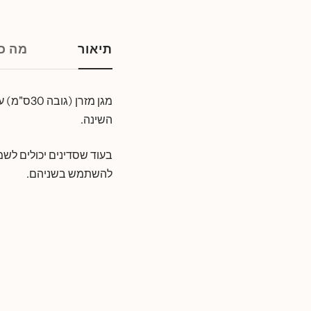
תיאור
מה כו
מגן מזרן (גובה 30ס"מ) עשוי סאטן 220 חוטים 100% פוליאסטר, השומר
השינה.
בעוד שסדינים יכולים לשמו
להשתמש בשניהם.