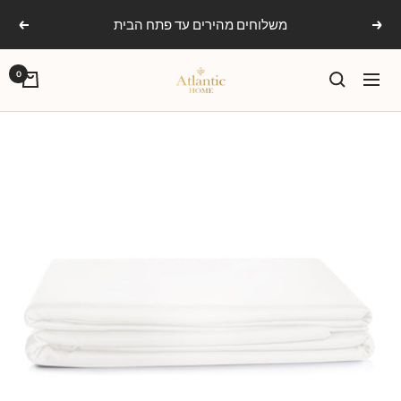
Ski
משלוחים מהירים עד פתח הבית
הקודם
הבא
t
conten
אטלנטיק
0
ניווט
הום