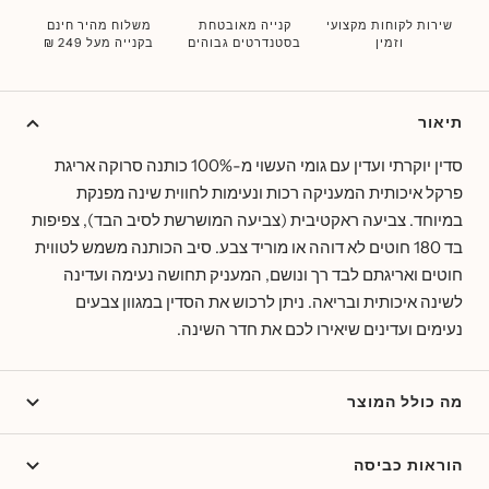
שירות לקוחות מקצועי
קנייה מאובטחת
משלוח מהיר חינם
וזמין
בסטנדרטים גבוהים
בקנייה מעל 249 ₪
תיאור
סדין יוקרתי ועדין עם גומי העשוי מ-100% כותנה סרוקה אריגת
פרקל איכותית המעניקה רכות ונעימות לחווית שינה מפנקת
במיוחד. צביעה ראקטיבית (צביעה המושרשת לסיב הבד), צפיפות
בד 180 חוטים לא דוהה או מוריד צבע. ס
יב הכותנה משמש לטווית
חוטים ואריגתם לבד רך ונושם, המעניק תחושה נעימה ועדינה
לשינה איכותית ובריאה. ניתן לרכוש את הסדין במגוון צבעים
נעימים ועדינים שיאירו לכם את חדר השינה.
מה כולל המוצר
הוראות כביסה