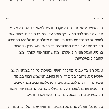
וזמין
בסטנדרטים גבוהים
בקנייה מעל 249 ₪
תיאור
סט מצעים עשוי מבד טנסל יוקרתי ונעים למגע. בד הטנסל מעניק
תחושה דומה לבד המשי, אך עולה עליו במובנים רבים. בעוד שגם
למשי וגם לטנסל יש יתרונות ייחודיים משלהם, טנסל היא הבחירה
הטובה יותר עבור אלו המחפשים בד בר-קיימא ועדין על העור.
בנוסף, טנסל הוא היפואלרגני, מה שהופך אותו לפתרון מצוין
לסובלים מאלרגיות.
טנסל הוא בד טבעי ומתכלה העשוי מעיסת עץ, לרוב מתאית עצי
אקליפטוס. מדובר בסיב רך, חזק וסופג, המשמש רבות בביגוד
ומצעים ידידותיים לסביבה. סיבי הטנסל מורכבים מננו-סיבים
ההופכים אותם לסופר חלקים ובעלי כושר ספיגה גבוה יותר ממשי.
הם עמידים ביותר ומספקים רכות יוצאת מגדר הרגיל.
סט טנסל הוא לא סתם סט מצעים - זו חווית שינה של רכות, נוחות