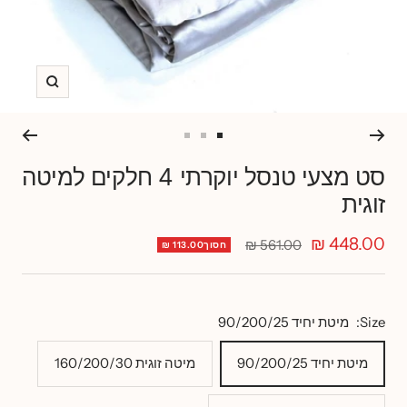
זום
Go
Go
Go
to
to
to
סט מצעי טנסל יוקרתי 4 חלקים למיטה
slide
slide
slide
זוגית
3
2
1
מחיר
448.00 ₪
מחיר
561.00 ₪
חסוך113.00 ₪
רגיל
מבצע
Size:
מיטת יחיד 90/200/25
מיטת יחיד 90/200/25
מיטה זוגית 160/200/30