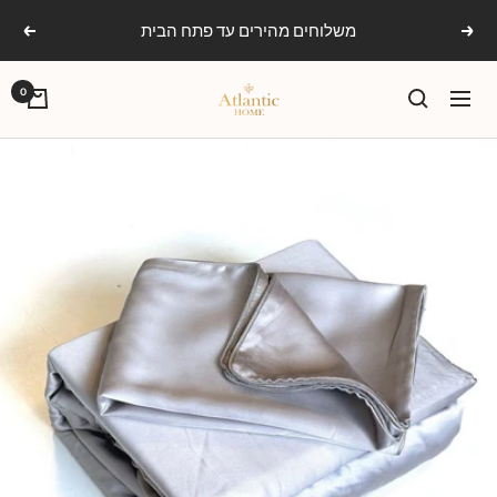
Ski
משלוחים מהירים עד פתח הבית
הקודם
הבא
t
conten
אטלנטיק
0
ניווט
הום