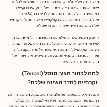
מצעי טנסל של אטלנטיק הום הם הבחירה המושלמת לכל מי
שמחפש את השילוב האולטימטיבי של פינוק, איכות וקיימות.
כמומחית מובילה בתחום הטקסטיל לבית כבר 50 שנה,
אטלנטיק הום גאה להציג את קולקציית מצעי הטנסל היוקרתיים
שלנו שמציעה חוויית שינה ברמה חדשה לגמרי.
הניסיון העשיר שלנו, בשילוב עם המחויבות הבלתי מתפשרת
לאיכות, מאפשרים לנו להביא אליכם את הטופ של החדשנות
בעולם הטקסטיל לבית. עם דגש מיוחד על נוחות מקסימלית
ואחריות סביבתית, מצעי הטנסל שלנו מייצגים את העתיד של
תרבות השינה האיכותית.
למה לבחור מצעי טנסל (Tencel)
יוקרתיים לחדר השינה שלכם?
טנסל הוא סיב מהפכני שמשלב את הטוב שבכל העולמות - הוא
רך כמו משי, נושם כמו כותנה, וידידותי לסביבה יותר מכל בד
אחר. הסיבים מיוצרים מתאית טבעית שמקורה בעצי אקליפטוס