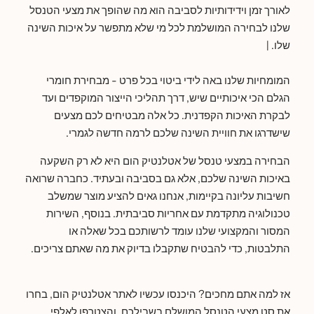
לאורך זמן וידידותיות לסביבה הוא מה שהופך את מצעי הטנסל
שלנו לבחירה המושלמת לכל מי שלא מתפשר על איכות השינה
שלו. |
המומחיות שלנו באה לידי ביטוי בכל פרט - מבחירת חומרי
הגלם הכי איכותיים שיש, דרך תהליכי הייצור המוקפדים ועד
לבקרת האיכות הקפדנית. כל אלה מבטיחים לכם מצעים
שישדרגו את חוויית השינה שלכם לרמה חדשה לגמרי.
הבחירה במצעי טנסל של אטלנטיק הום היא לא רק השקעה
באיכות השינה שלכם, אלא גם בסביבה ובעתיד. כחברה שרואה
חשיבות עליונה בקיימות, אנחנו גאים להציע מוצר שמשלב
טכנולוגיה מתקדמת עם אחריות סביבתית. בנוסף, השירות
המסור והמקצועי שלנו עומד לרשותכם בכל שאלה או
התלבטות, כדי להבטיח שתקבלו בדיוק את מה שאתם צריכים.
אז למה אתם מחכים? היכנסו עכשיו לאתר אטלנטיק הום, בחרו
את סט מצעי הטנסל המושלם בשבילכם, והצטרפו לאלפי