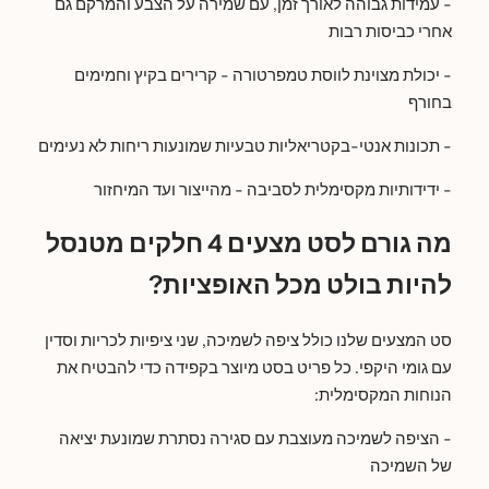
- עמידות גבוהה לאורך זמן, עם שמירה על הצבע והמרקם גם
אחרי כביסות רבות
- יכולת מצוינת לווסת טמפרטורה - קרירים בקיץ וחמימים
בחורף
- תכונות אנטי-בקטריאליות טבעיות שמונעות ריחות לא נעימים
- ידידותיות מקסימלית לסביבה - מהייצור ועד המיחזור
מה גורם לסט מצעים 4 חלקים מטנסל
להיות בולט מכל האופציות?
סט המצעים שלנו כולל ציפה לשמיכה, שני ציפיות לכריות וסדין
עם גומי היקפי. כל פריט בסט מיוצר בקפידה כדי להבטיח את
הנוחות המקסימלית:
- הציפה לשמיכה מעוצבת עם סגירה נסתרת שמונעת יציאה
של השמיכה