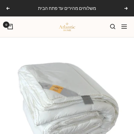
Ski
משלוחים מהירים עד פתח הבית
הקודם
הבא
t
conten
אטלנטיק
0
ניווט
הום